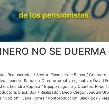
INERO NO SE DUERMA 
ntas Remuneradas / Sector: Financiero – Banca / Contacto d
ivo: Leandro Raposo / Director creativo ejecutivo: David F
cheri, Leandro Raposo / Equipo negocio y Cuentas: Roberto
oductora: Black Box / Realizador: Dedo Ciego, Joaquin Urbi
a / Voz off.: Carla Torres / Postproducción: Black Box / Pie