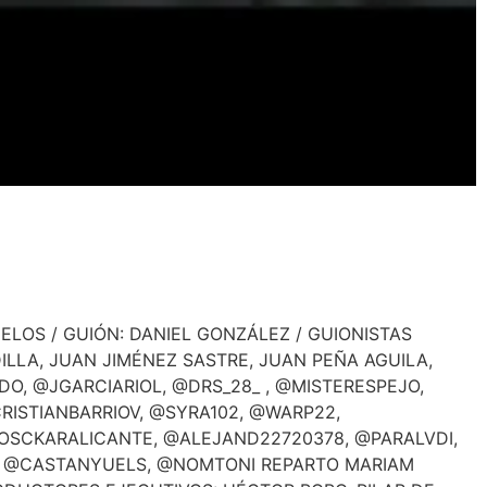
ELOS / GUIÓN: DANIEL GONZÁLEZ / GUIONISTAS
LLA, JUAN JIMÉNEZ SASTRE, JUAN PEÑA AGUILA,
DO, @JGARCIARIOL, @DRS_28_ , @MISTERESPEJO,
ISTIANBARRIOV, @SYRA102, @WARP22,
SCKARALICANTE, @ALEJAND22720378, @PARALVDI,
, @CASTANYUELS, @NOMTONI REPARTO MARIAM