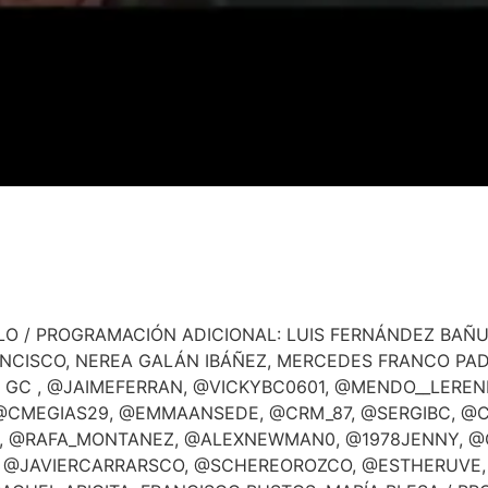
LLO / PROGRAMACIÓN ADICIONAL: LUIS FERNÁNDEZ BAÑU
NCISCO, NEREA GALÁN IBÁÑEZ, MERCEDES FRANCO PADI
X GC , @JAIMEFERRAN, @VICKYBC0601, @MENDO__LEREN
@CMEGIAS29, @EMMAANSEDE, @CRM_87, @SERGIBC, @CR
 @RAFA_MONTANEZ, @ALEXNEWMAN0, @1978JENNY, @O
9, @JAVIERCARRARSCO, @SCHEREOROZCO, @ESTHERUVE