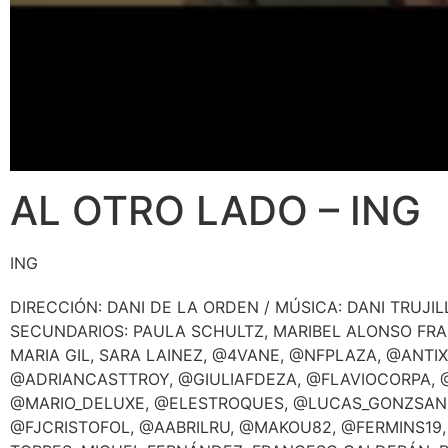
AL OTRO LADO – ING
ING
DIRECCIÓN: DANI DE LA ORDEN / MÚSICA: DANI TRUJI
SECUNDARIOS: PAULA SCHULTZ, MARIBEL ALONSO FRA
MARIA GIL, SARA LAINEZ, @4VANE, @NFPLAZA, @ANTI
@ADRIANCASTTROY, @GIULIAFDEZA, @FLAVIOCORPA, 
@MARIO_DELUXE, @ELESTROQUES, @LUCAS_GONZSAN,
@FJCRISTOFOL, @AABRILRU, @MAKOU82, @FERMINS1